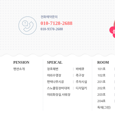
전화예약문의
010-7128-2688
010-9370-2688
PENSION
SPEICAL
ROOM
펜션소개
장호해변
|
바베큐
101호
|
야외수영장
|
족구장
102호
|
편백나무시공
|
주차시설
201호
|
스노쿨링장비대여
|
디지털키
202호
|
야외화장실.샤워장
203호
|
204호
|
독채(그린)