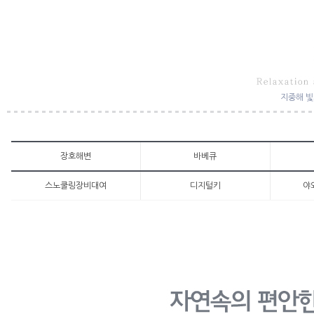
지중해 빛
장호해변
바베큐
스노쿨링장비대여
디지털키
야